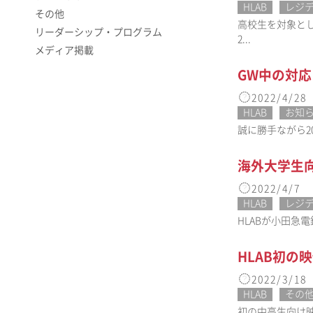
HLAB
レジ
その他
高校生を対象と
リーダーシップ・プログラム
2...
メディア掲載
GW中の対
2022/4/28
HLAB
お知
誠に勝手ながら2
海外大学生
2022/4/7
HLAB
レジ
HLABが小田急電
HLAB初の
2022/3/18
HLAB
その
初の中高生向け映像