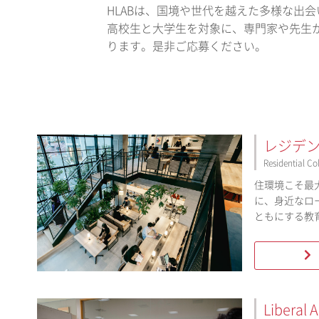
HLABは、国境や世代を越えた多様な出
高校生と大学生を対象に、専門家や先生
ります。是非ご応募ください。
レジデ
Residential Co
住環境こそ最
に、身近なロ
ともにする教
Liberal 