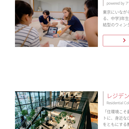
powered by
東京にいなが
る、中学3年
結型のウィン
レジデ
Residential Co
「住環境こそ
トに、身近な
をともにする