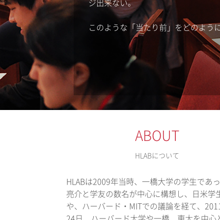
ジ出来ない。
このような「当たり前」をどのよう
ABOUT
HLABについて
HLABは2009年当時、一橋大学の学生であ
亮介と学友の数名が中心に構想し、日米学
や、ハーバード・MITでの議論を経て、201
24日、ハーバード大学や一橋、東大を中心