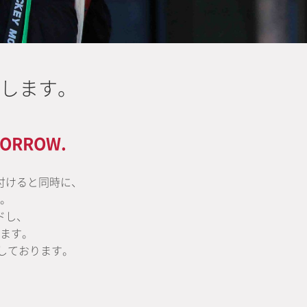
します。
MORROW.
付けると同時に、
。
ドし、
ます。
しております。