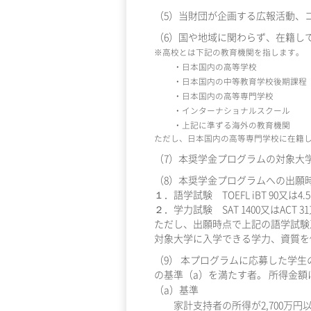
（5）当財団が企画する広報活動、
（6）国や地域に関わらず、在籍して
※高校とは下記の教育機関を指します。
・日本国内の高等学校
・日本国内の中等教育学校後期課程
・日本国内の高等専門学校
・インターナショナルスクール
・上記に準ずる海外の教育機関
ただし、日本国内の高等専門学校に在籍し
（7）本奨学金プログラムの対象大学
（8）本奨学金プログラムへの出願
１．語学試験 TOEFL iBT 90又は4.5、
２．学力試験 SAT 1400又はACT 3
ただし、出願時点で上記の語学試験
対象大学に入学できる学力、資質を
（9） 本プログラムに応募した学生の
の基準（a）を満たす者。 所得金
（a）基準
家計支持者の所得が2,700万円