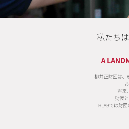
私たちは
A LAND
柳井正財団は、
お
将来
財団と
HLABでは