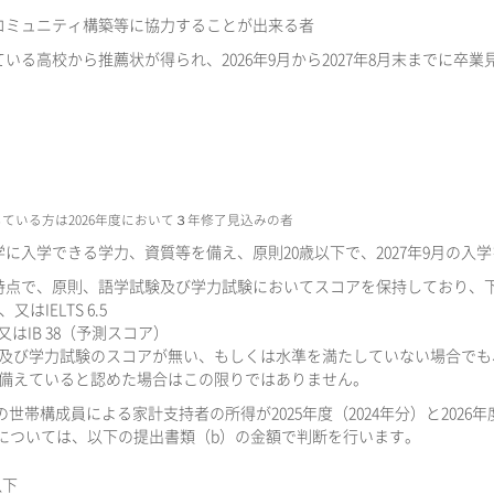
コミュニティ構築等に協力することが出来る者
いる高校から推薦状が得られ、2026年9月から2027年8月末までに卒業
ている方は2026年度において３年修了見込みの者
に入学できる学力、資質等を備え、原則20歳以下で、2027年9月の入
時点で、原則、語学試験及び学力試験においてスコアを保持しており、
又はIELTS 6.5
1又はIB 38（予測スコア）
及び学力試験のスコアが無い、もしくは水準を満たしていない場合でも
備えていると認めた場合はこの限りではありません。
世帯構成員による家計支持者の所得が2025年度（2024年分）と2026
額については、以下の提出書類（b）の金額で判断を行います。
以下