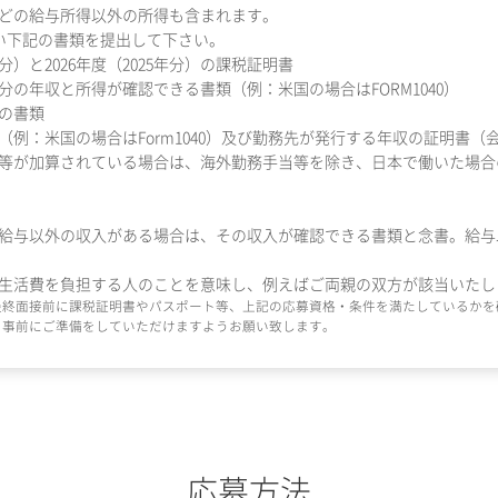
どの給与所得以外の所得も含まれます。
い下記の書類を提出して下さい。
年分）と2026年度（2025年分）の課税証明書
5年分の年収と所得が確認できる書類（例：米国の場合はFORM1040）
の書類
申告書（例：米国の場合はForm1040）及び勤務先が発行する年収の証明
が加算されている場合は、海外勤務手当等を除き、日本で働いた場合の20
おいて給与以外の収入がある場合は、その収入が確認できる書類と念書。給
生活費を負担する人のことを意味し、例えばご両親の双方が該当いたし
最終面接前に課税証明書やパスポート等、上記の応募資格・条件を満たしているかを
、事前にご準備をしていただけますようお願い致します。
応募方法