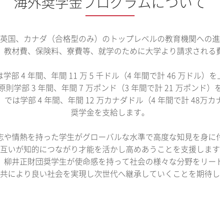
海外奨学金プログラムについて
英国、カナダ（合格型のみ）のトップレベルの教育機関への進
、教材費、保険料、寮費等、就学のために大学より請求される
学部 4 年間、年間 11 万 5 千ドル（4 年間で計 46 万ドル）
則学部 3 年間、年間 7 万ポンド（3 年間で計 21 万ポンド
では学部 4 年間、年間 12 万カナダドル（4 年間で計 48万
奨学金を支給します。
志や情熱を持った学生がグローバルな水準で高度な知見を身に
互いが知的につながり才能を活かし高めあうことを支援します
、柳井正財団奨学生が使命感を持って社会の様々な分野をリー
共により良い社会を実現し次世代へ継承していくことを期待し