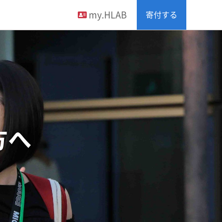
my.HLAB
寄付する
方へ