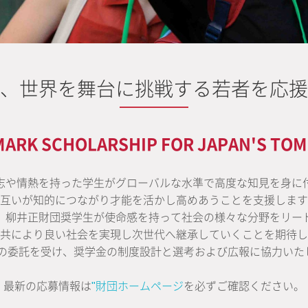
、世界を舞台に挑戦する若者を応援
MARK SCHOLARSHIP FOR JAPAN'S TO
志や情熱を持った学生がグローバルな水準で高度な知見を身に
互いが知的につながり才能を活かし高めあうことを支援します
、柳井正財団奨学生が使命感を持って社会の様々な分野をリー
共により良い社会を実現し次世代へ継承していくことを期待し
財団の委託を受け、奨学金の制度設計と選考および広報に協力いた
最新の応募情報は
"財団ホームページ
を必ずご確認ください。