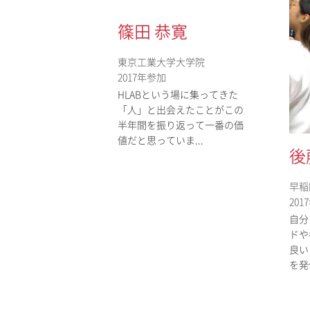
篠田 恭寛
東京工業大学大学院
2017年参加
HLABという場に集ってきた
「人」と出会えたことがこの
半年間を振り返って一番の価
値だと思っていま...
後
早稲
20
自分
ドや
良い
を発