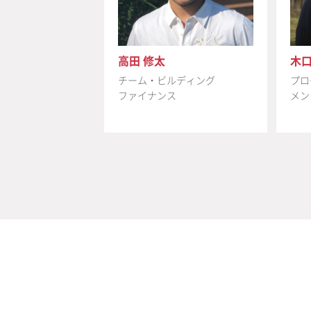
高田 修太
木口
チーム・ビルディング
プロ
ファイナンス
メン