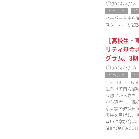
2024/4/14
イベント
イ
ハーバード生ら海
スクール」が20
【高校生・高専
リティ基金共
グラム、3
2024/4/10
イベント
イ
Good Life
に向けて自ら挑
う想いから立ち上げられ
から選考し、採
京大学の教授ら
実装を目指しま
互いに学び合い
SHIMOKITA 