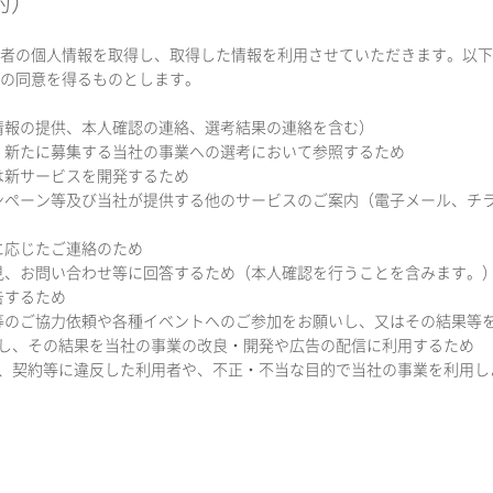
的）
者の個人情報を取得し、取得した情報を利用させていただきます。以下
の同意を得るものとします。
募情報の提供、本人確認の連絡、選考結果の連絡を含む）
合、新たに募集する当社の事業への選考において参照するため
又は新サービスを開発するため
キャンペーン等及び当社が提供する他のサービスのご案内（電子メール、
要に応じたご連絡のため
意見、お問い合わせ等に回答するため（本人確認を行うことを含みます。
告するため
取材等のご協力依頼や各種イベントへのご参加をお願いし、又はその結果等
分析し、その結果を当社の事業の改良・開発や広告の配信に利用するため
、規程、契約等に違反した利用者や、不正・不当な目的で当社の事業を利用
）