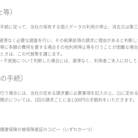
止等）
定める手続に従って、当社の保有する個人データの利用の停止、消去又は第
、遅滞なく必要な調査を行い、その結果前項の請求に理由があると判断
等に多額の費用を要する場合その他利用停止等を行うことが困難な場合
ときは、この代替策を講じます。
施・不実施について判断した場合には、遅滞なく、利用者ご本人に対して
等の手続）
行う場合には、当社の定める請求書に必要事項を記入の上、(1)に定める
示については、1回の請求ごとに金1,000円の手数料をいただきます。
健康保険の被保険者証のコピー（いずれか一つ）