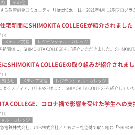
案内
その他
画する教育創発コミュニティ「HatchEdu」は、2021年4月に2期プロ
住宅新聞にSHIMOKITA COLLEGEが紹介されました
/14
メディア掲載
レジデンシャル・カレッジ
聞様に、SHIMOKITA COLLEGEをご紹介いただきました。 SHIMOKITA
SEにSHIMOKITA COLLEGEの取り組みが紹介されま
/11
お知らせ
メディア掲載
レジデンシャル・カレッジ
るメディア、UT-BASE様にて、SHIMOKITA COLLEGEを紹介していただきま
OKITA COLLEGE、コロナ禍で影響を受けた学生への
/10
シャル・カレッジ
田急電鉄株式会社、UDS株式会社とともに三社協働で取り組む「SHIMOKITA