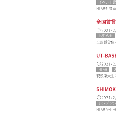
イベント
HLABも参
全国賃貸
2021/2
お知らせ
全国賃貸住宅新
UT-BA
2021/2
HLAB
現役東大生によ
SHIM
2021/2
レジデン
HLABが小