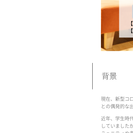
背景
現在、新型コ
との偶発的な
近年、学生時
していました