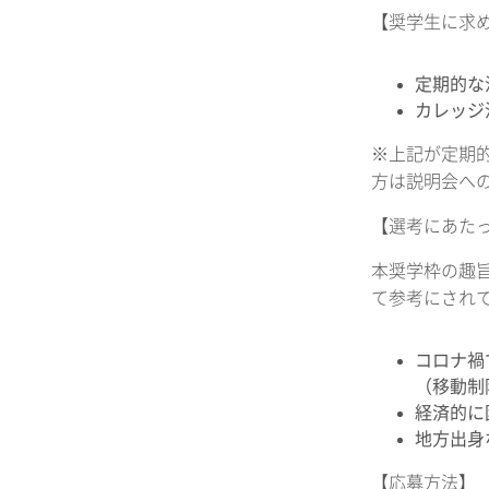
【奨学生に求
定期的な
カレッジ
※上記が定期
方は説明会へ
【選考にあた
本奨学枠の趣
て参考にされ
コロナ禍
（移動制
経済的に
地方出身
【応募方法】