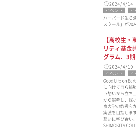
2024/4/14
イベント
イ
ハーバード生ら海
スクール」が20
【高校生・高専
リティ基金共
グラム、3
2024/4/10
イベント
イ
Good Life
に向けて自ら挑
う想いから立ち上げられ
から選考し、採
京大学の教授ら
実装を目指しま
互いに学び合い
SHIMOKITA 