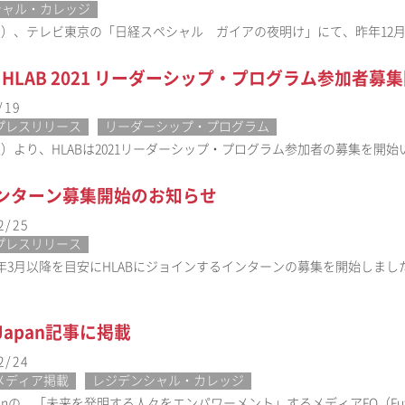
シャル・カレッジ
火）、テレビ東京の「日経スペシャル ガイアの夜明け」にて、昨年12月にオープ
よりHLAB 2021 リーダーシップ・プログラム参加者募
/19
プレスリリース
リーダーシップ・プログラム
土）より、HLABは2021リーダーシップ・プログラム参加者の募集を開始
インターン募集開始のお知らせ
2/25
プレスリリース
年3月以降を目安にHLABにジョインするインターンの募集を開始しまし
! Japan記事に掲載
2/24
メディア掲載
レジデンシャル・カレッジ
Japanの、「未来を発明する人々をエンパワーメント」するメディアFQ（Futur