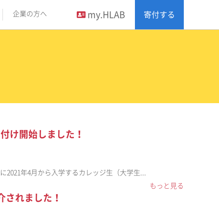
my.HLAB
企業の方へ
寄付する
け付け開始しました！
Eに2021年4月から入学するカレッジ生（大学生...
もっと見る
紹介されました！