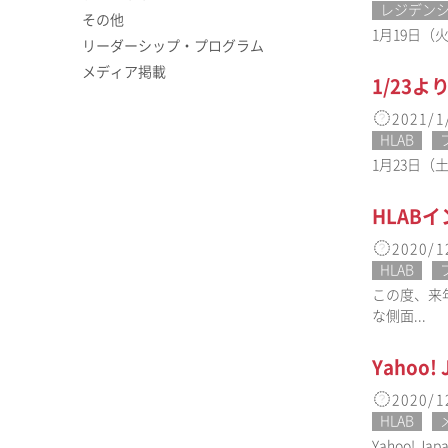
レジデン
その他
1月19日（
リーダーシップ・プログラム
メディア掲載
1/23
2021/1
HLAB
1月23日（
HLAB
2020/1
HLAB
この度、来
な側面...
Yahoo
2020/1
HLAB
Yahoo! 