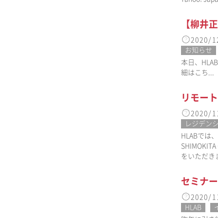
【柳井正
2020/1
お知らせ
本日、HL
細はこち...
リモート
2020/1
レジデン
HLABでは
SHIMOK
をいただき
セミナープ
2020/1
HLAB