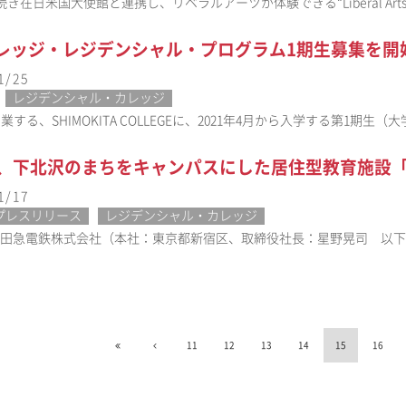
在日米国大使館と連携し、リベラルアーツが体験できる“Liberal Arts HUT pow
カレッジ・レジデンシャル・プログラム1期生募集を開
1/25
レジデンシャル・カレッジ
開業する、SHIMOKITA COLLEGEに、2021年4月から入学する第1期生
日、下北沢のまちをキャンパスにした居住型教育施設「SHI
1/17
プレスリリース
レジデンシャル・カレッジ
、小田急電鉄株式会社（本社：東京都新宿区、取締役社長：星野晃司 以
11
12
13
14
15
16