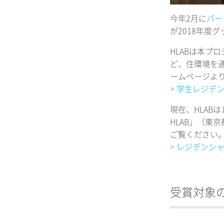
今年2月に
パー
が2018年度
HLABは本プロ
ど、住環境を
ームページよ
> 学生レジデ
現在、HLABは
HLAB」（
ご覧ください
> レジデンシャ
受賞対象