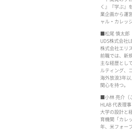
く』『学ぶ』
業企画から運
ャル・カレッ
■松尾 慎太郎
UDS株式会社L
株式会社エリ
前職では、新
主な経歴とし
ルティング、コ
海外放浪3年
関心を持つ。
■小林 亮介（
HLAB 代表理事
大学の設計と経
育機関「カレッ
年、米フォーブ