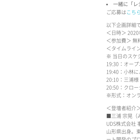
一緒に「レ
ご応募は
こち
以下企画詳細
＜日時＞ 2020
＜参加費＞ 無
＜タイムライ
※ 当日のス
19:30：オー
19:40：小
20:10：三浦
20:50：ク
※形式：オンラ
＜登壇者紹介
■三浦 宗晃（
UDS株式会社
山形県出身。
ート開発のプ