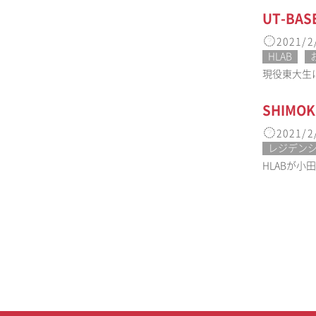
UT-BA
2021/2
HLAB
現役東大生によ
SHIM
2021/2
レジデン
HLABが小