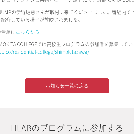
レビ（フジテレビ系列）の「イノ調」にて、SHIMOKITA COL
Say! JUMPの伊野尾慧さんが取材に来てくださいました。番組
を紹介している様子が放映されました。
予告編は
こちらから
IMOKITA COLLEGEでは高校生プログラムの参加者を募集
lab.co/residential-college/shimokitazawa/
お知らせ一覧に戻る
HLABのプログラムに参加する