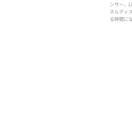
ンサー、L
ネルディ
る時間に