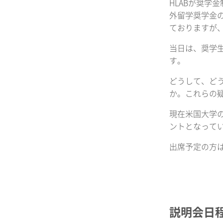
HLABが奨
外留学奨学金
ておりますが
当日は、奨学
す。
どうして、ど
か。これらの
現在米国大学
ントとなって
出席予定の方は
説明会日