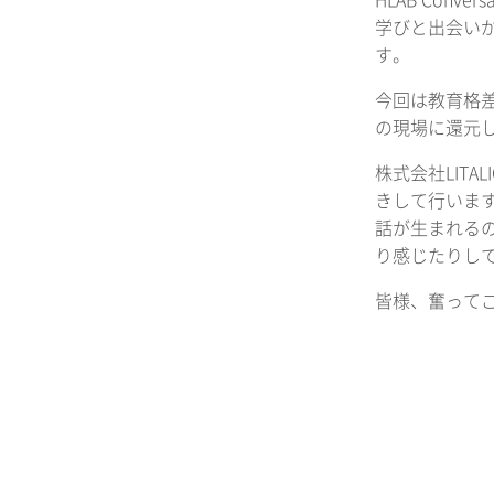
HLAB Co
学びと出会い
す。
今回は教育格差
の現場に還元
株式会社LITA
きして行いま
話が生まれる
り感じたりし
皆様、奮って