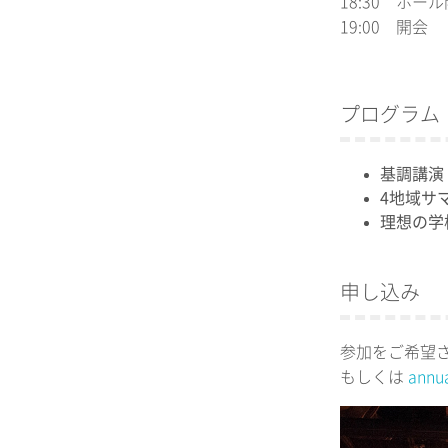
18:30 ホー
19:00 開会
プログラム
基調講演
4地域サ
理想の学
申し込み
参加をご希望さ
もしくは
annu