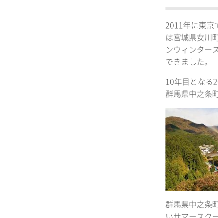
2011年に東
は宮城県女川
ンウィンター
できました。
10年目となる
群馬県中之条
群馬県中之条
いサマースク