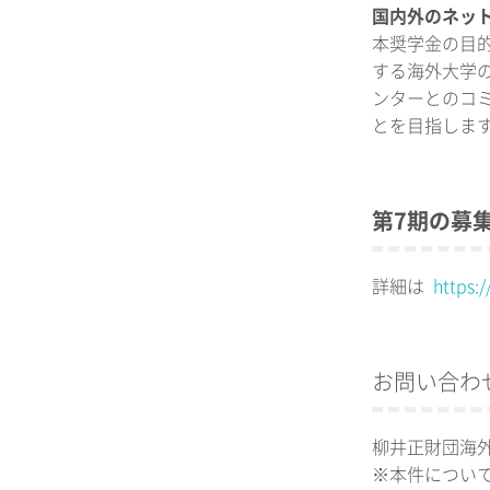
国内外のネッ
本奨学金の目的
する海外大学
ンターとのコ
とを目指しま
第7期の募
詳細は
https:/
お問い合わ
柳井正財団海
※本件につい