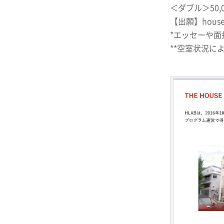
＜ダブル＞50,0
【出願】hous
*エッセーや
**空室状況に