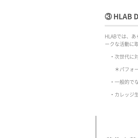
③ HLAB
HLABでは
ークな活動に
・次世代に対
＊パフォーマ
・一般的でな
・カレッジ生