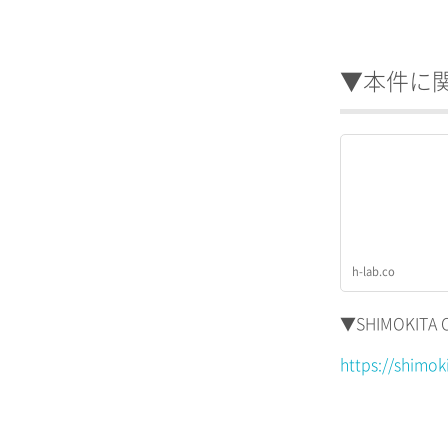
▼本件に
h-lab.co
▼SHIMOKIT
https://shimok