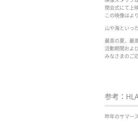
映像スタッフ
閉会式にて上映す
この映像はより
山や海といっ
最高の夏、最高
活動期間およ
みなさまのご応
参考：HLAB 
昨年のサマース