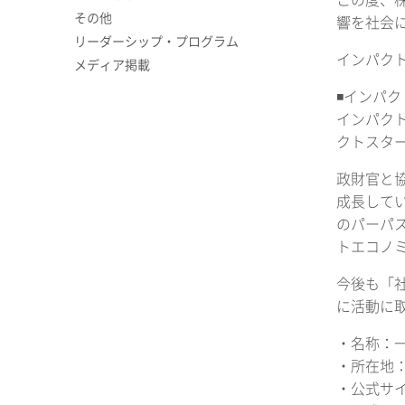
この度、
その他
響を社会に
リーダーシップ・プログラム
インパク
メディア掲載
◾️インパ
インパク
クトスター
政財官と
成長して
のパーパ
トエコノ
今後も「
に活動に
・名称：一般
・所在地：
・公式サ