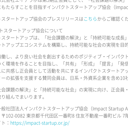
株式会社エイチラボは第5期正会員として、「社会課題の解決」
もたらすことを目指すインパクトスタートアップ協会（Impact Star
トスタートアップ協会のプレスリリースは
こちら
からご確認く
クトスタートアップ協会について
トスタートアップは、「社会課題の解決」と「持続可能な成長」
トアップエコシステムを構築し、持続可能な社会の実現を目的と
協働し、より良い社会を創出するためのポジティブ・インパク
いく環境を作ることを目指し、「共有」「形成」「提言」「発信
スに共感し正会員として活動を共にするインパクトスタートアッ
ミーの拡張を支援する賛同会員は、日系・外資系企業を含め10
社会課題の解決」と「持続可能な社会」の実現に向け、正会員
取り組んでまいります。
社団法人インパクトスタートアップ協会（Impact Startup Asso
〒102-0082 東京都千代田区一番町8 住友不動産一番町ビル 7
イト：
https://impact-startup.or.jp/