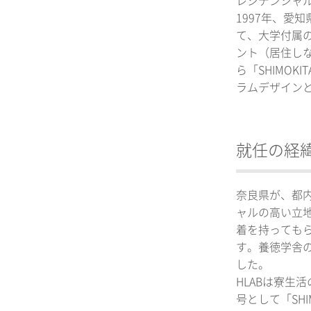
レジデンシャル・
1997年、愛知
て、大学付属の
ント（居住しな
ら「SHIMOK
ラムデザイン
就任の経
奈良県が、都
ャルの高い立
着を持っても
す。養徳学舎
した。
HLABは寮生活
号として「SH