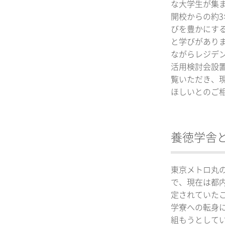
な大学生が集
開校からの約3
びを豊かにす
と学びがありま
ながらレジデ
活用検討会設置
覧いただき、
ほしいとのご
養徳学舎
東京メトロ丸
で、現在は都
定されていた
学寮への転身
組もうとして