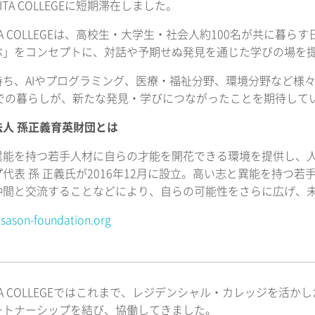
KITA COLLEGEに短期滞在しました。
KITA COLLEGEは、高校生・大学生・社会人約100名が共
ぶ」をコンセプトに、対話や予期せぬ発見を通じた学びの場を
ち、AIやプログラミング、医療・福祉分野、環境分野など様々な
GEでの暮らしが、新たな発見・学びにつながったことを期待して
法人 孫正義育英財団とは
異能を持つ若手人材に自らの才能を開花できる環境を提供し、
代表 孫 正義氏が2016年12月に設立。高い志と異能を持つ
仲間と交流することなどにより、自らの可能性をさらに広げ、
asason-foundation.org
KITA COLLEGEではこれまで、レジデンシャル・カレッジを
ートナーシップを結び、協働してきました。