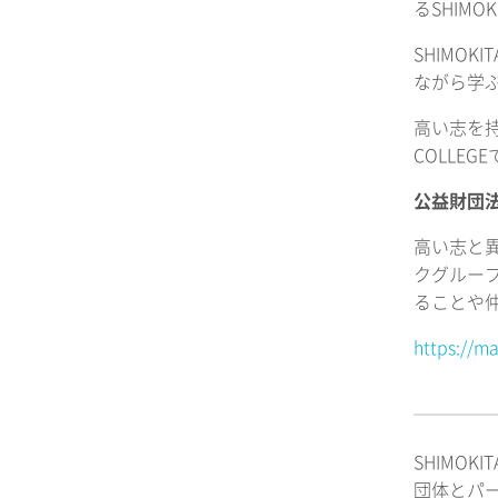
るSHIMO
SHIMO
ながら学
高い志を持
COLLE
公益財団
高い志と
クグループ
ることや
https://m
SHIMO
団体とパ