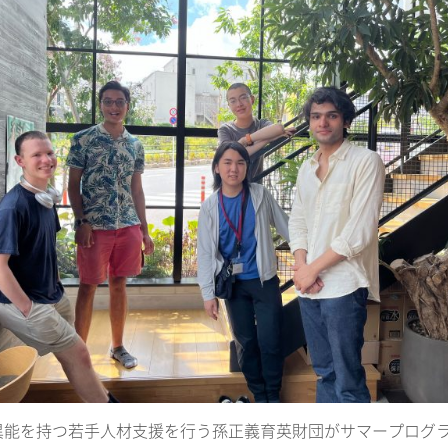
異能を持つ若手人材支援を行う孫正義育英財団がサマープログラ