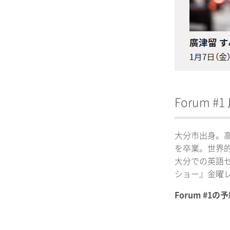
Forum 
大分市出身。
を卒業。世界
大分での英語
ショー』金曜レ
Forum #1の